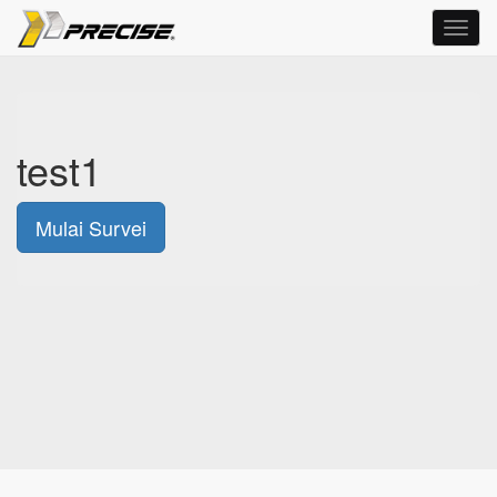
Toggl
navig
test1
Mulai Survei